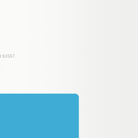
st 61557.
.