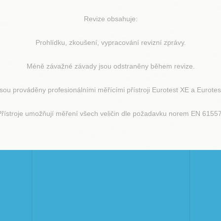
Revize obsahuje:
Prohlídku, zkoušení, vypracování revizní zprávy.
Méně závažné závady jsou odstraněny během revize.
sou prováděny profesionálními měřícími přístroji Eurotest XE a Eurote
Přístroje umožňují měření všech veličin dle požadavku norem EN 61557