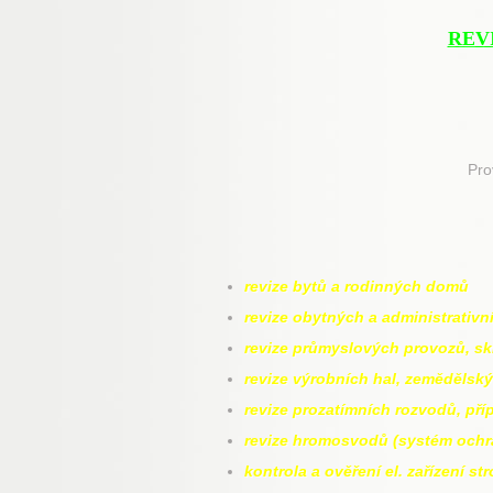
REV
Pro
revize bytů a rodinných domů
revize obytných a administrativn
revize průmyslových provozů, sk
revize výrobních hal, zemědělsk
revize prozatímních rozvodů, př
revize hromosvodů (systém ochr
kontrola a ověření el. zařízení s